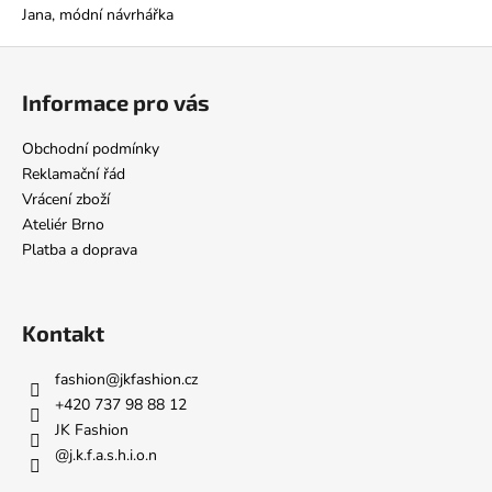
Jana, módní návrhářka
Z
á
Informace pro vás
p
a
Obchodní podmínky
t
Reklamační řád
í
Vrácení zboží
Ateliér Brno
Platba a doprava
Kontakt
fashion
@
jkfashion.cz
+420 737 98 88 12
JK Fashion
@j.k.f.a.s.h.i.o.n