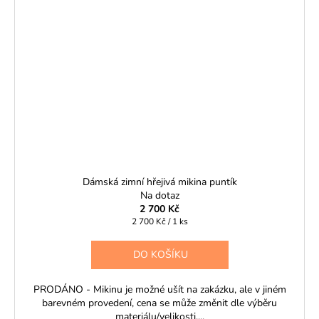
Dámská zimní hřejivá mikina puntík
Na dotaz
2 700 Kč
Měrná
2 700 Kč / 1 ks
cena:
DO KOŠÍKU
PRODÁNO - Mikinu je možné ušít na zakázku, ale v jiném
barevném provedení, cena se může změnit dle výběru
materiálu/velikosti....