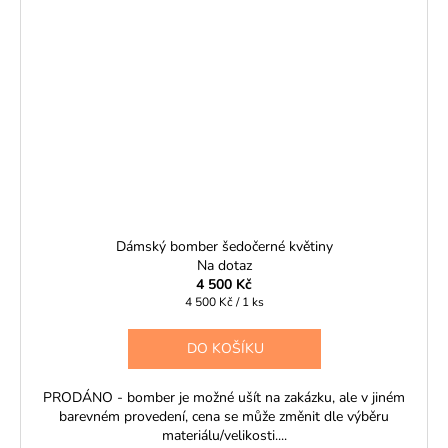
Dámský bomber šedočerné květiny
Na dotaz
4 500 Kč
Měrná
4 500 Kč / 1 ks
cena:
DO KOŠÍKU
PRODÁNO - bomber je možné ušít na zakázku, ale v jiném
barevném provedení, cena se může změnit dle výběru
materiálu/velikosti....