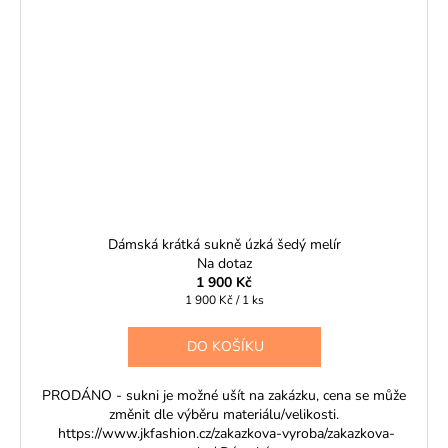
č
u
j
e
m
e
Dámská krátká sukně úzká šedý melír
Na dotaz
1 900 Kč
Měrná
1 900 Kč / 1 ks
cena:
DO KOŠÍKU
PRODÁNO - sukni je možné ušít na zakázku, cena se může
změnit dle výběru materiálu/velikosti.
https://www.jkfashion.cz/zakazkova-vyroba/zakazkova-