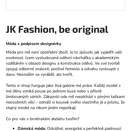
JK Fashion, be original
Móda s podpisem designérky
Móda pro mě není spotřební zboží. Je to způsob, jak vyjádřit vaši
osobnost. Jsem vystudovaná oděvní návrhářka s akademickým
vzděláním v oblasti designu a konstrukce oděvů. Ve své tvorbě
spojuji odborné znalosti, poctivé řemeslo a odvahu vystoupit z
davu. Nesnažím se vyrábět, ale tvořit.
Tento e-shop funguje jako živá galerie mé práce. Každý model z
mé dílny vzniká pouze po jednom kuse nebo v přísně
limitovaných sériích. Zákazníci ode mě neodchází s plnými taškami
neosobních věcí – odnáší si kousek svého vlastního já a jistotu, že
stejný model na nikom jiném nepotkají.
Co pro vás v brněnském ateliéru tvořím?
Dámská móda:
Odvážné, energické a perfektně padnoucí