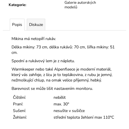
Galerie autorských
Kategorie
:
modelů
Popis
Diskuze
Mikina má netopíří rukáv.
Délka mikiny: 73 cm, délka rukávů: 70 cm, šířka mikiny: 51
cm.
Spodní a rukávový lem je z nápletu.
Warmkeeper nebo také Alpenfleece je moderní materiál,
který vás zahřeje, z lícu je to teplákovina, z rubu je jemný,
nežmolkující chlup, na omak velice příjemný, hebký.
Barevnost se může lišit nastavením monitoru.
Čištění:
nebělit
Praní:
max. 30°
Sušení:
nesušte v sušičce
Žehlení:
střední teplota žehlení max 110°C