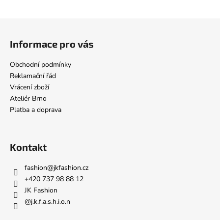
Z
á
Informace pro vás
p
a
Obchodní podmínky
t
Reklamační řád
í
Vrácení zboží
Ateliér Brno
Platba a doprava
Kontakt
fashion
@
jkfashion.cz
+420 737 98 88 12
JK Fashion
@j.k.f.a.s.h.i.o.n