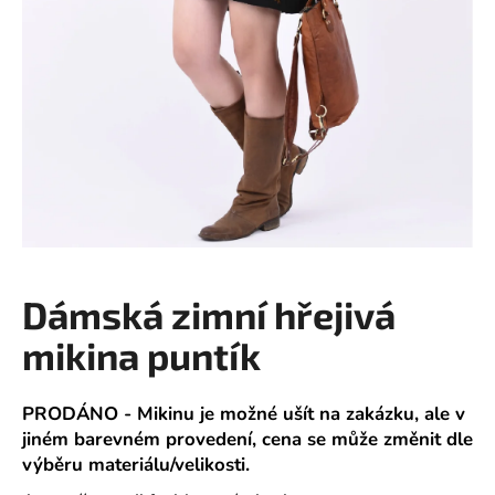
a
j
í
t
?
HLEDAT
Dámská zimní hřejivá
mikina puntík
D
o
p
PRODÁNO - Mikinu je možné ušít na zakázku, ale v
o
jiném barevném provedení, cena se může změnit dle
r
výběru materiálu/velikosti.
u