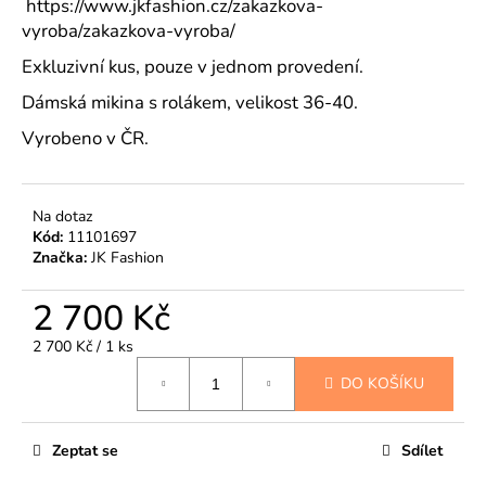
č
https://www.jkfashion.cz/zakazkova-
u
vyroba/zakazkova-vyroba/
j
Exkluzivní kus, pouze v jednom provedení.
e
m
Dámská mikina s rolákem, velikost 36-40.
e
Vyrobeno v ČR.
Na dotaz
Kód:
11101697
Značka:
JK Fashion
2 700 Kč
Měrná
2 700 Kč / 1 ks
cena:
DO KOŠÍKU
Zeptat se
Sdílet