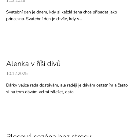
11.3.2026
Svatební den je dnem, kdy si každá žena chce připadat jako
princezna. Svatební den je chvíle, kdy s...
Alenka v říši divů
10.12.2025
Dárky velice ráda dostávám, ale raději je dávám ostatním a často
si na tom dávám velmi záležet, osta...
Plesová sezóna bez stresu: