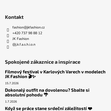
k
y
v
Kontakt
ý
p
fashion
@
jkfashion.cz
i
+420 737 98 88 12
s
JK Fashion
u
@j.k.f.a.s.h.i.o.n
Spokojené zákaznice a inspirace
Filmový festival v Karlových Varech v modelech
JK Fashion 🎬✨
15.7.2026
Dokonalý outfit na dovolenou? Sbalte si
absolutní pohodu 🌴
1.7.2026
Když se práce stane srdeční záležitostí ❤️