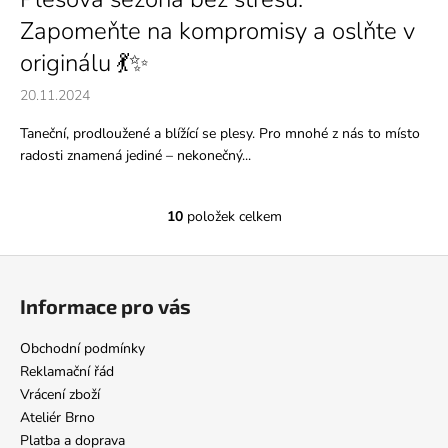
Zapomeňte na kompromisy a oslňte v
originálu 💃✨
20.11.2024
Taneční, prodloužené a blížící se plesy. Pro mnohé z nás to místo
radosti znamená jediné – nekonečný...
10
položek celkem
O
v
Z
l
á
á
Informace pro vás
d
p
a
a
Obchodní podmínky
c
t
Reklamační řád
í
í
Vrácení zboží
p
Ateliér Brno
r
Platba a doprava
v