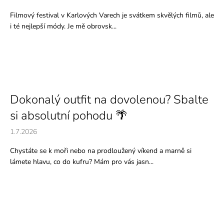
č
u
Filmový festival v Karlových Varech je svátkem skvělých filmů, ale
j
i té nejlepší módy. Je mě obrovsk...
e
m
e
Dokonalý outfit na dovolenou? Sbalte
si absolutní pohodu 🌴
1.7.2026
Chystáte se k moři nebo na prodloužený víkend a marně si
lámete hlavu, co do kufru? Mám pro vás jasn...