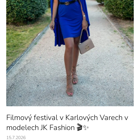
a
j
í
t
?
HLEDAT
D
o
p
Filmový festival v Karlových Varech v
o
modelech JK Fashion 🎬✨
r
u
15.7.2026