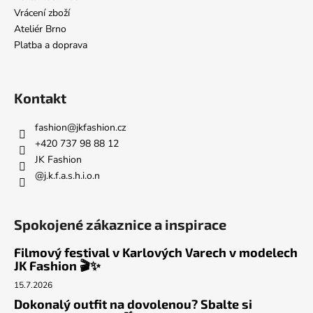
í
Vrácení zboží
Ateliér Brno
Platba a doprava
Kontakt
fashion
@
jkfashion.cz
+420 737 98 88 12
JK Fashion
@j.k.f.a.s.h.i.o.n
Spokojené zákaznice a inspirace
Filmový festival v Karlových Varech v modelech
JK Fashion 🎬✨
15.7.2026
Dokonalý outfit na dovolenou? Sbalte si