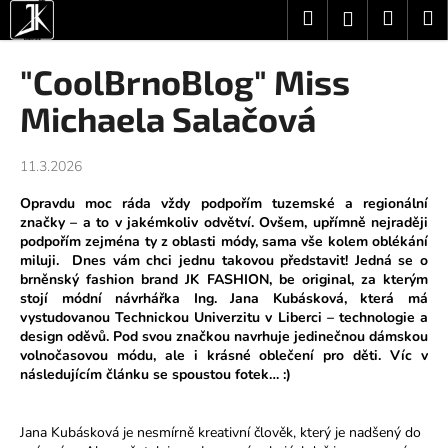
K
Přejít
Hledat
Nákup
M
Přihlášení
na
o
obsah
Zpět
Zpět
košík
š
"CoolBrnoBlog" Miss
í
C
Michaela Salačová
k
o
p
11.3.2026
o
Opravdu moc ráda vždy podpořím tuzemské a regionální
t
značky – a to v jakémkoliv odvětví. Ovšem, upřímně nejraději
ř
podpořím zejména ty z oblasti módy, sama vše kolem oblékání
miluji. Dnes vám chci jednu takovou představit! Jedná se o
e
brněnský fashion brand JK FASHION, be original, za kterým
b
stojí módní návrhářka Ing. Jana Kubásková, která má
u
vystudovanou Technickou Univerzitu v Liberci – technologie a
design oděvů.
Pod svou značkou navrhuje jedinečnou dámskou
j
volnočasovou módu, ale i krásné oblečení pro děti. Víc v
e
následujícím článku se spoustou fotek… :)
t
e
Jana Kubásková je nesmírně kreativní člověk, který je nadšený do
n