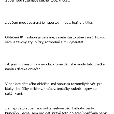
Super jsou i zajímavé sukně, topy, trička…
…ovšem moc vydařená je i sportovní řada, legíny a tílka.
Oblečení JK Fashion je barevné, veselé, často plné vzorů. Pokud i
vám je takový styl blízký, rozhodně si tu vyberete!
Jak jsem už nastínila v úvodu, kromě dámské módy tato značka
nabízí i dětské oblečení.
V nabídce dětského oblečení má spoustu roztomilých věcí pro
kluky i holčičky, mikinky, kraťasy, tepláčky, sukně, legíny se
sukýnkami…
…a naprosto super jsou softsheelové věci, kalhoty, vesty,
bundičky. Sama jsem pro děti právě toto oblečení využívala nejvíc.