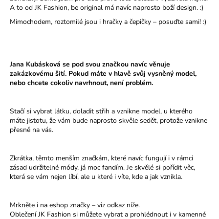
A to od JK Fashion, be original má navíc naprosto boží design. :)
Mimochodem, roztomilé jsou i hračky a čepičky – posuďte sami! :)
Jana Kubásková se pod svou značkou navíc věnuje
zakázkovému šití. Pokud máte v hlavě svůj vysněný model,
nebo chcete cokoliv navrhnout, není problém.
Stačí si vybrat látku, doladit střih a vznikne model, u kterého
máte jistotu, že vám bude naprosto skvěle sedět, protože vznikne
přesně na vás.
Zkrátka, těmto menším značkám, které navíc fungují i v rámci
zásad udržitelné módy, já moc fandím. Je skvělé si pořídit věc,
která se vám nejen líbí, ale u které i víte, kde a jak vznikla.
Mrkněte i na eshop značky – viz odkaz níže.
Oblečení JK Fashion si můžete vybrat a prohlédnout i v kamenné