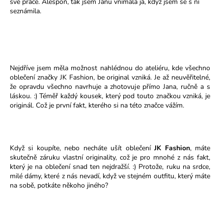
své práce. Alespoň, tak jsem Janu vnímala já, když jsem se s ní
a
seznámila.
j
í
t
?
Nejdříve jsem měla možnost nahlédnou do ateliéru, kde všechno
oblečení značky JK Fashion, be original vzniká. Je až neuvěřitelné,
že opravdu všechno navrhuje a zhotovuje přímo Jana, ručně a s
láskou. :) Téměř každý kousek, který pod touto značkou vzniká, je
originál. Což je první fakt, kterého si na této značce vážím.
HLEDAT
Když si koupíte, nebo necháte ušít oblečení
JK Fashion
, máte
D
skutečně záruku vlastní originality, což je pro mnohé z nás fakt,
o
který je na oblečení snad ten nejdražší. :) Protože, ruku na srdce,
milé dámy, které z nás nevadí, když ve stejném outfitu, který máte
p
na sobě, potkáte někoho jiného?
o
r
u