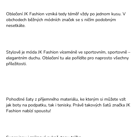
č
u
j
Oblečení JK Fashion vzniká tedy téměř vždy po jednom kusu. V
obchodech běžných módních značek se s ničím podobným
e
nesetkáte.
m
e
Stylově je móda JK Fashion víceméně ve sportovním, sportovně –
elegantním duchu. Oblečení tu ale pořídíte pro naprosto všechny
příležitosti.
Pohodlné šaty z příjemného materiálu, ke kterým si můžete vzít
jak boty na podpatku, tak i tenisky. Právě takových šatů značka JK
Fashion nabízí spoustu!