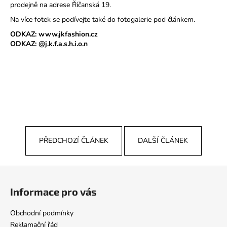
prodejně na adrese Říčanská 19.
Na více fotek se podívejte také do fotogalerie pod článkem.
ODKAZ:
www.jkfashion.cz
ODKAZ: @j.k.f.a.s.h.i.o.n
PŘEDCHOZÍ ČLÁNEK
DALŠÍ ČLÁNEK
Z
á
Informace pro vás
p
a
Obchodní podmínky
t
Reklamační řád