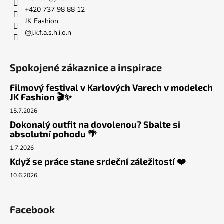
+420 737 98 88 12
JK Fashion
@j.k.f.a.s.h.i.o.n
Spokojené zákaznice a inspirace
Filmový festival v Karlových Varech v modelech
JK Fashion 🎬✨
15.7.2026
Dokonalý outfit na dovolenou? Sbalte si
absolutní pohodu 🌴
1.7.2026
Když se práce stane srdeční záležitostí ❤️
10.6.2026
Facebook