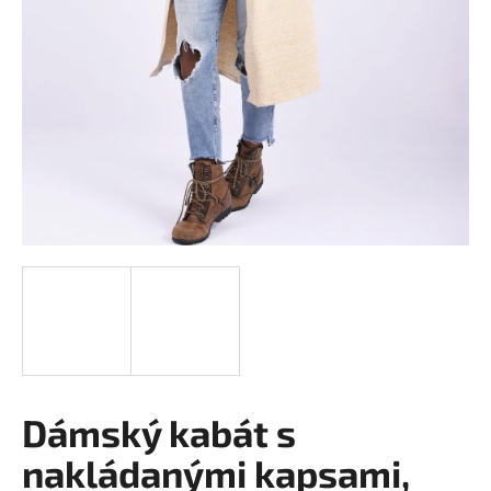
a
j
í
t
?
HLEDAT
D
o
p
o
Dámský kabát s
r
nakládanými kapsami,
u