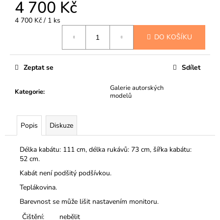
4 700 Kč
Měrná
4 700 Kč / 1 ks
cena:
DO KOŠÍKU
Zeptat se
Sdílet
Galerie autorských
Kategorie
:
modelů
Popis
Diskuze
Délka kabátu: 111 cm, délka rukávů: 73 cm, šířka kabátu:
52 cm.
Kabát není podšitý podšívkou.
Teplákovina.
Barevnost se může lišit nastavením monitoru.
Čištění:
nebělit