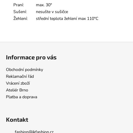
Praní:
max. 30°
Sušení:
nesušte v sušičce
Žehlení:
střední teplota žehlení max 110°C
Z
á
Informace pro vás
p
a
Obchodní podmínky
t
Reklamační řád
í
Vrácení zboží
Ateliér Brno
Platba a doprava
Kontakt
fashion
@
jkfashion.cz