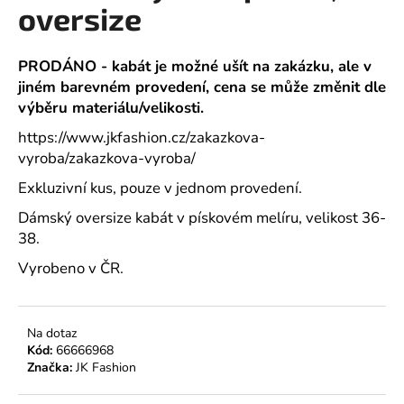
č
oversize
u
j
e
PRODÁNO - kabát je možné ušít na zakázku, ale v
m
jiném barevném provedení, cena se může změnit dle
e
výběru materiálu/velikosti.
https://www.jkfashion.cz/zakazkova-
vyroba/zakazkova-vyroba/
Exkluzivní kus, pouze v jednom provedení.
Dámský oversize kabát v pískovém melíru, velikost 36-
38.
Vyrobeno v ČR.
Na dotaz
Kód:
66666968
Značka:
JK Fashion