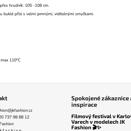
přes hrudník: 105 -108 cm.
 buklé přízi s velmi jemnými, viditelnými smyčkami.
í max 110°C
akt
Spokojené zákaznice 
inspirace
hion
@
jkfashion.cz
Filmový festival v Karl
20 737 98 88 12
Varech v modelech JK
Fashion
Fashion 🎬✨
k.f.a.s.h.i.o.n