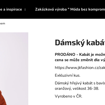
e a inspirace
Zakázková výroba " Móda bez komprom
skem
Co potřebujete najít?
Dámský kabá
HLEDAT
PRODÁNO - Kabát je možné 
cena se může změnit dle výb
Doporučujeme
https://www.jkfashion.cz/z
Exkluzivní kus.
Dámský hřejivý kabát s bavl
oranžový, velikost 36-38.
Vyrobeno v ČR.