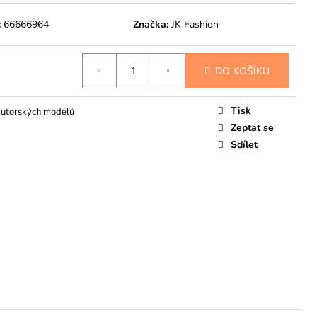
:
66666964
Značka:
JK Fashion
DO KOŠÍKU
Tisk
autorských modelů
Zeptat se
Sdílet