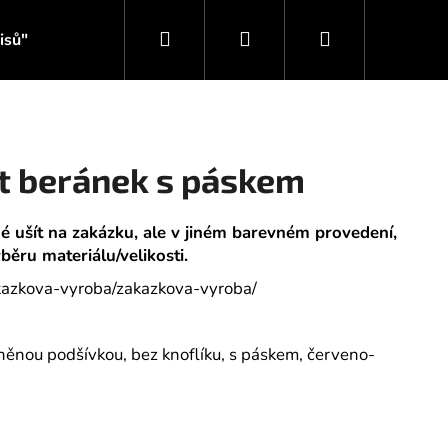
Hledat
Přihlášení
Nákupní
isů"
Svět inspirace JK Fashion
košík
t beránek s páskem
ušít na zakázku, ale v jiném barevném provedení,
ěru materiálu/velikosti.
akazkova-vyroba/zakazkova-vyroba/
něnou podšívkou, bez knoflíku, s páskem, červeno-