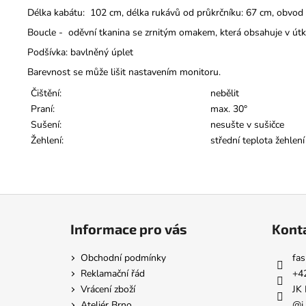
Délka kabátu: 102 cm, délka rukávů od průkrčníku: 67 cm, obvod 
Boucle - oděvní tkanina se zrnitým omakem, která obsahuje v útku
Podšívka: bavlněný úplet
Barevnost se může lišit nastavením monitoru.
Čištění:
nebělit
Praní:
max. 30°
Sušení:
nesušte v sušičce
Žehlení:
střední teplota žehlen
Z
á
Informace pro vás
Kont
p
a
Obchodní podmínky
fas
t
Reklamační řád
+4
í
Vrácení zboží
JK 
Ateliér Brno
@j.