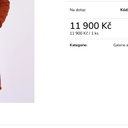
Na dotaz
Kód
11 900 Kč
Měrná
11 900 Kč / 1 ks
cena:
Kategorie
:
Galerie 