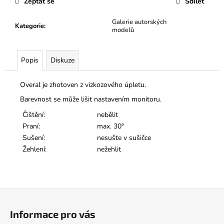
Zeptat se
Sdílet
Galerie autorských
Kategorie
:
modelů
Popis
Diskuze
Overal je zhotoven z vizkozového úpletu.
Barevnost se může lišit nastavením monitoru.
Čištění:
nebělit
Praní:
max. 30°
Sušení:
nesušte v sušičce
Žehlení:
nežehlit
Z
á
Informace pro vás
p