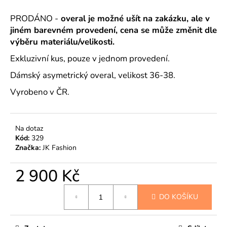
č
u
PRODÁNO -
overal je možné ušít na zakázku, ale v
j
jiném barevném provedení, cena se může změnit dle
e
výběru materiálu/velikosti.
m
e
Exkluzivní kus, pouze v jednom provedení.
Dámský asymetrický overal, velikost 36-38.
Vyrobeno v ČR.
Na dotaz
Kód:
329
Značka:
JK Fashion
2 900 Kč
Měrná
DO KOŠÍKU
cena: