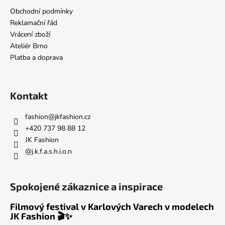
a
Obchodní podmínky
t
Reklamační řád
í
Vrácení zboží
Ateliér Brno
Platba a doprava
Kontakt
fashion
@
jkfashion.cz
+420 737 98 88 12
JK Fashion
@j.k.f.a.s.h.i.o.n
Spokojené zákaznice a inspirace
Filmový festival v Karlových Varech v modelech
JK Fashion 🎬✨