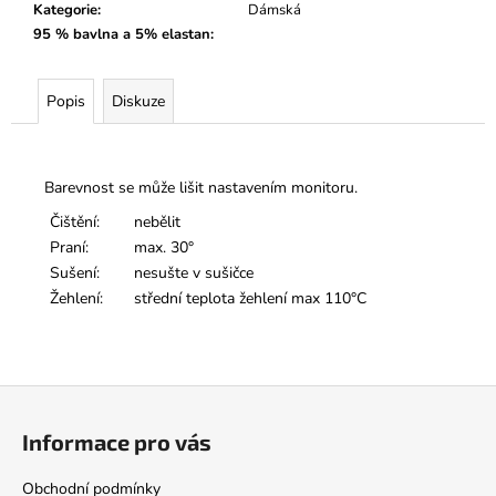
Kategorie
:
Dámská
95 % bavlna a 5% elastan
:
Popis
Diskuze
Barevnost se může lišit nastavením monitoru.
Čištění:
nebělit
Praní:
max. 30°
Sušení:
nesušte v sušičce
Žehlení:
střední teplota žehlení max 110°C
Z
á
Informace pro vás
p
a
Obchodní podmínky