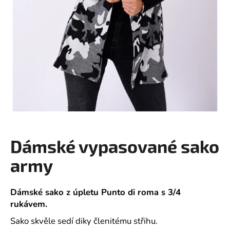
a
j
í
t
?
HLEDAT
Dámské vypasované sako
army
D
o
p
Dámské sako z úpletu Punto di roma s 3/4
o
rukávem.
r
u
Sako skvěle sedí diky členitému střihu.