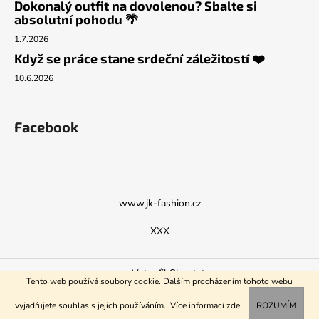
Dokonalý outfit na dovolenou? Sbalte si
absolutní pohodu 🌴
1.7.2026
Když se práce stane srdeční záležitostí ❤️
10.6.2026
Facebook
www.jk-fashion.cz
XXX
Vytvořil Shoptet
Tento web používá soubory cookie. Dalším procházením tohoto webu
Copyright 2026
JK
. Všechna práva vyhrazena.
vyjadřujete souhlas s jejich používáním.. Více informací
zde
.
ROZUMÍM