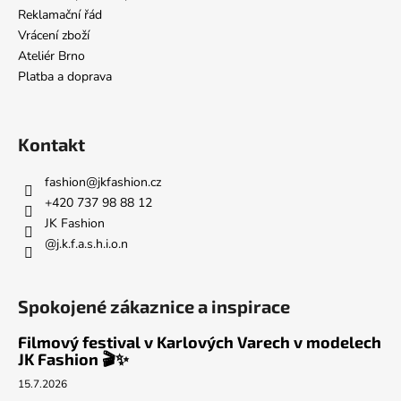
t
Reklamační řád
í
Vrácení zboží
Ateliér Brno
Platba a doprava
Kontakt
fashion
@
jkfashion.cz
+420 737 98 88 12
JK Fashion
@j.k.f.a.s.h.i.o.n
Spokojené zákaznice a inspirace
Filmový festival v Karlových Varech v modelech
JK Fashion 🎬✨
15.7.2026