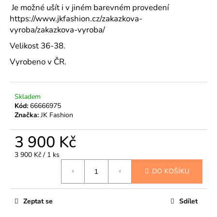
č
Je možné ušít i v jiném barevném provedení
u
https://www.jkfashion.cz/zakazkova-
j
vyroba/zakazkova-vyroba/
e
m
Velikost 36-38.
e
Vyrobeno v ČR.
Skladem
Kód:
66666975
Značka:
JK Fashion
3 900 Kč
Měrná
3 900 Kč / 1 ks
cena:
DO KOŠÍKU
Zeptat se
Sdílet