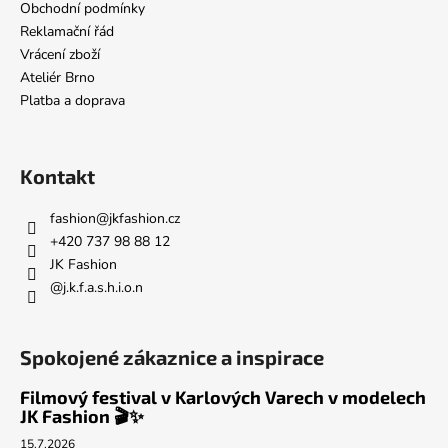
a
Obchodní podmínky
t
Reklamační řád
í
Vrácení zboží
Ateliér Brno
Platba a doprava
Kontakt
fashion
@
jkfashion.cz
+420 737 98 88 12
JK Fashion
@j.k.f.a.s.h.i.o.n
Spokojené zákaznice a inspirace
Filmový festival v Karlových Varech v modelech
JK Fashion 🎬✨
15.7.2026