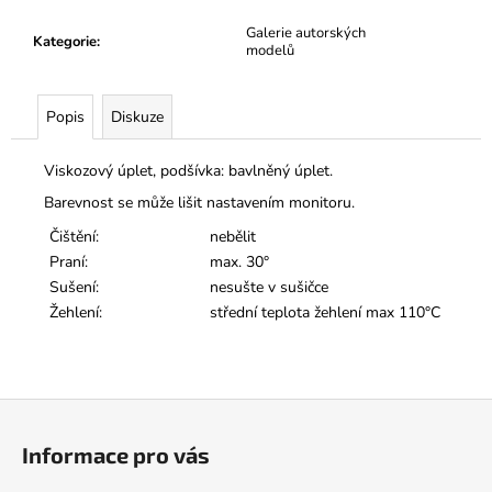
Galerie autorských
Kategorie
:
modelů
Popis
Diskuze
Viskozový úplet, podšívka: bavlněný úplet.
Barevnost se může lišit nastavením monitoru.
Čištění:
nebělit
Praní:
max. 30°
Sušení:
nesušte v sušičce
Žehlení:
střední teplota žehlení max 110°C
Z
á
Informace pro vás
p