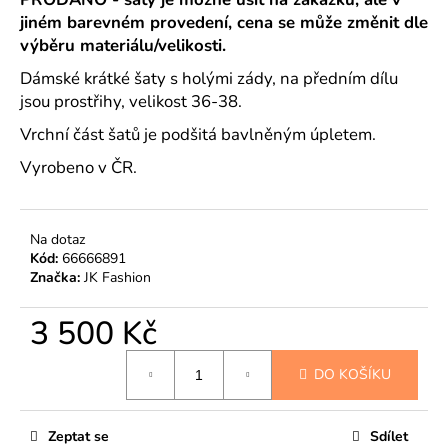
č
jiném barevném provedení, cena se může změnit dle
u
výběru materiálu/velikosti.
j
e
Dámské krátké šaty s holými zády, na předním dílu
m
jsou prostřihy, velikost 36-38.
e
Vrchní část šatů je podšitá bavlněným úpletem.
Vyrobeno v ČR.
Na dotaz
Kód:
66666891
Značka:
JK Fashion
3 500 Kč
Měrná
DO KOŠÍKU
cena:
Zeptat se
Sdílet