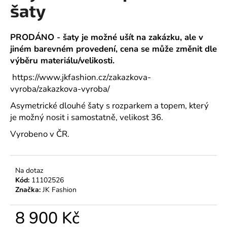
č
šaty
u
j
e
PRODÁNO - šaty je možné ušít na zakázku, ale v
m
jiném barevném provedení, cena se může změnit dle
e
výběru materiálu/velikosti.
https://www.jkfashion.cz/zakazkova-
vyroba/zakazkova-vyroba/
Asymetrické dlouhé šaty s rozparkem a topem, který
je možný nosit i samostatně, velikost 36.
Vyrobeno v ČR.
Na dotaz
Kód:
11102526
Značka:
JK Fashion
8 900 Kč