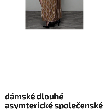
a
j
í
t
?
HLEDAT
D
o
p
o
dámské dlouhé
r
asymterické společenské
u