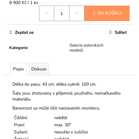
Měrná
8 900 Kč / 1 ks
cena:
DO KOŠÍKU
Zeptat se
Sdílet
Galerie autorských
Kategorie
:
modelů
Popis
Diskuze
Délka do pasu: 43 cm, délka sukně: 100 cm.
Šaty jsou zhotoveny z příjemné, pružného, nemačkavého
materiálu.
Barevnost se může lišit nastavením monitoru.
Čištění:
nebělit
Praní:
max. 30°
Sušení:
nesušte v sušičce