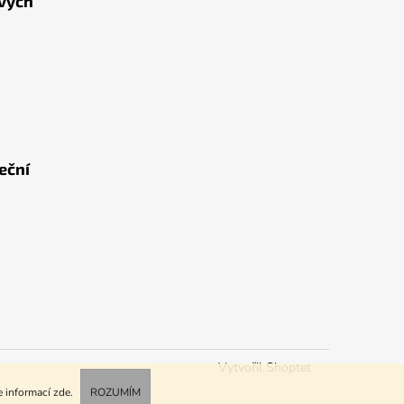
ových
eční
Vytvořil Shoptet
e informací
zde
.
ROZUMÍM