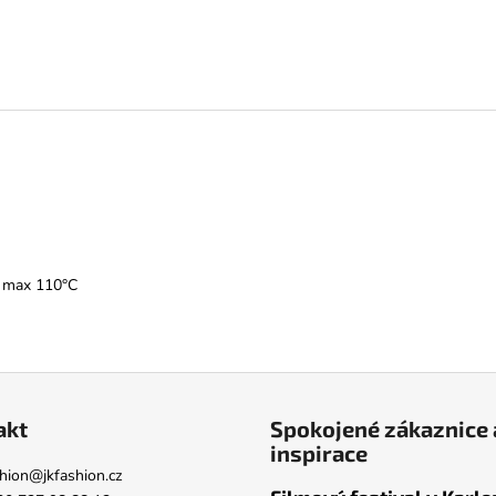
í max 110°C
akt
Spokojené zákaznice 
inspirace
hion
@
jkfashion.cz