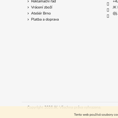
t
Reklamační řád
+4
í
Vrácení zboží
JK 
Ateliér Brno
@j.
Platba a doprava
Copyright 2026
JK
. Všechna práva vyhrazena.
Tento web používá soubory cook