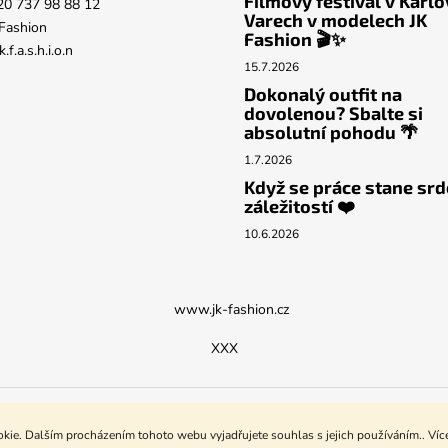
Filmový festival v Karl
20 737 98 88 12
Varech v modelech JK
Fashion
Fashion 🎬✨
k.f.a.s.h.i.o.n
15.7.2026
Dokonalý outfit na
dovolenou? Sbalte si
absolutní pohodu 🌴
1.7.2026
Když se práce stane srd
záležitostí ❤️
10.6.2026
www.jk-fashion.cz
XXX
ie. Dalším procházením tohoto webu vyjadřujete souhlas s jejich používáním.. Víc