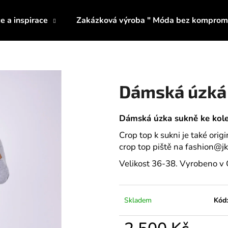
e a inspirace
Zakázková výroba " Móda bez komprom
Co potřebujete najít?
Dámská úzká
HLEDAT
Dámská úzka sukně ke kolenů
Crop top k sukni je také ori
Doporučujeme
crop top piště na
fashion@jk
Velikost 36-38. Vyrobeno v Č
Skladem
Kód