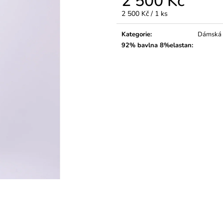
2 500 Kč
Měrná
2 500 Kč / 1 ks
cena:
Kategorie
:
Dámská
92% bavlna 8%elastan
: