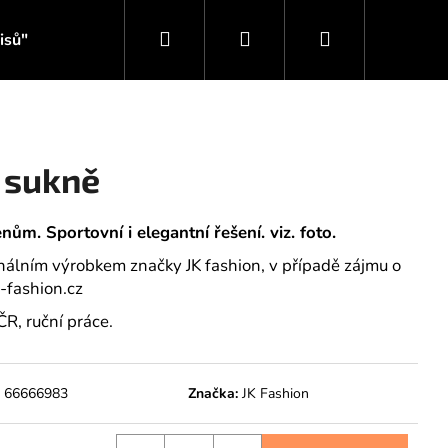
Hledat
Přihlášení
Nákupní
isů"
Svět inspirace JK Fashion
košík
 sukně
m. Sportovní i elegantní řešení. viz. foto.
ginálním výrobkem značky JK fashion, v případě zájmu o
-fashion.cz
R, ruční práce.
:
66666983
Značka:
JK Fashion