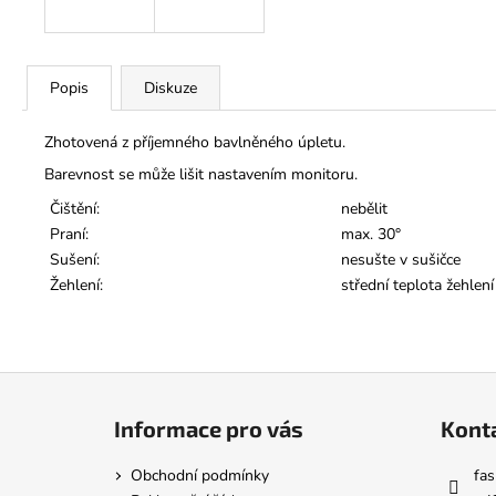
Popis
Diskuze
Zhotovená z příjemného bavlněného úpletu.
Barevnost se může lišit nastavením monitoru.
Čištění:
nebělit
Praní:
max. 30°
Sušení:
nesušte v sušičce
Žehlení:
střední teplota žehlen
Z
á
Informace pro vás
Kont
p
a
Obchodní podmínky
fas