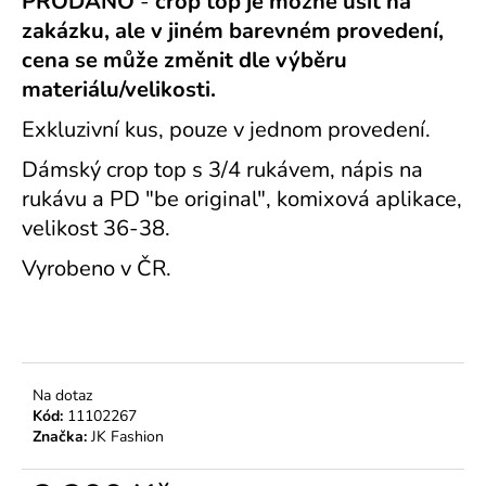
PRODÁNO
-
crop top je možné ušít na
č
u
zakázku, ale v jiném barevném provedení,
j
cena se může změnit dle výběru
e
materiálu/velikosti.
m
e
Exkluzivní kus, pouze v jednom provedení.
Dámský crop top s 3/4 rukávem, nápis na
rukávu a PD "be original", komixová aplikace,
velikost 36-38.
Vyrobeno v ČR.
Na dotaz
Kód:
11102267
Značka:
JK Fashion