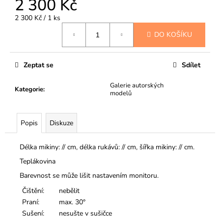
2 300 Kč
Měrná
2 300 Kč / 1 ks
cena:
DO KOŠÍKU
Zeptat se
Sdílet
Galerie autorských
Kategorie
:
modelů
Popis
Diskuze
Délka mikiny: // cm, délka rukávů: // cm, šířka mikiny: // cm.
Teplákovina
Barevnost se může lišit nastavením monitoru.
Čištění:
nebělit
Praní:
max. 30°
Sušení:
nesušte v sušičce