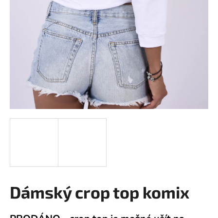
a
j
í
t
?
HLEDAT
D
o
p
o
Dámský crop top komix
r
u