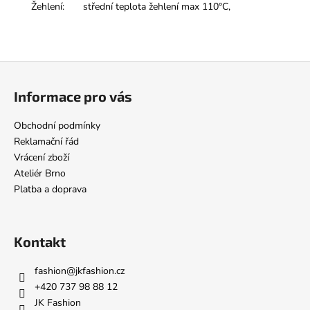
Žehlení:
střední teplota žehlení max 110°C,
Z
á
Informace pro vás
p
a
Obchodní podmínky
t
Reklamační řád
í
Vrácení zboží
Ateliér Brno
Platba a doprava
Kontakt
fashion
@
jkfashion.cz
+420 737 98 88 12
JK Fashion